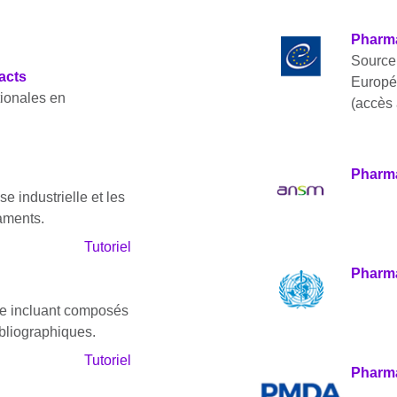
Pharm
Source 
acts
Europée
ionales en
(accès 
Pharma
 industrielle et les
aments.
Tutoriel
Pharma
e incluant composés
bliographiques.
Tutoriel
Pharm