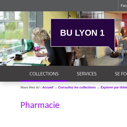
Facu
BU LYON 1
COLLECTIONS
SERVICES
SE F
Vous êtes ici :
Accueil
→
Consultez les collections
→
Explorer par thè
Pharmacie