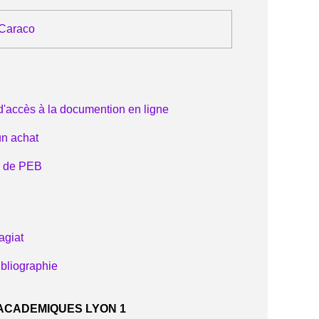
 Caraco
d'accès à la documention en ligne
un achat
e de PEB
lagiat
ibliographie
ACADEMIQUES LYON 1