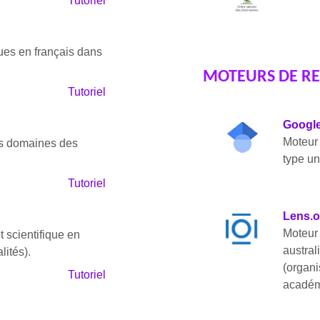
Tutoriel
ques en français dans
MOTEURS DE R
Tutoriel
Google
Moteur 
es domaines des
type uni
.
Tutoriel
Lens.o
Moteur
 scientifique en
austra
lités).
(organ
Tutoriel
académ