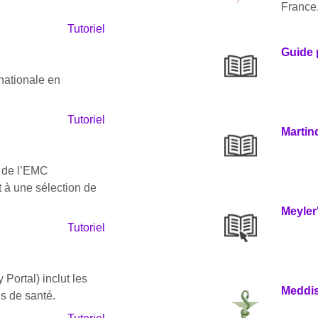
France,
Tutoriel
Guide 
nationale en
Tutoriel
Martin
s de l’EMC
t à une sélection de
Meyler'
Tutoriel
ortal) inclut les
Meddi
es de santé.