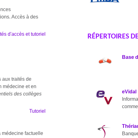
ences
tions. Accès à des
és d'accès et tutoriel
RÉPERTOIRES D
Base d
 aux traités de
en médecine et en
eVidal
ntiels des collèges
Informa
commerc
Tutoriel
Théria
 médecine factuelle
Banque