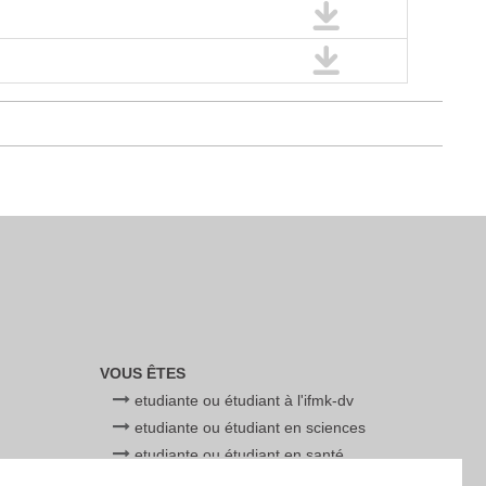
VOUS ÊTES
etudiante ou étudiant à l'ifmk-dv
etudiante ou étudiant en sciences
etudiante ou étudiant en santé
etudiante ou étudiant en education