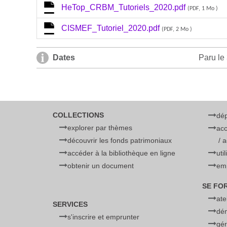
HeTop_CRBM_Tutoriels_2020.pdf
(PDF, 1 Mo )
CISMEF_Tutoriel_2020.pdf
(PDF, 2 Mo )
Dates
Paru le 
COLLECTIONS
dé
explorer par thèmes
acc
découvrir les fonds patrimoniaux
/ 
accéder à la bibliothèque en ligne
uti
obtenir un document
emp
SE FO
ate
SERVICES
dé
s'inscrire et emprunter
gér