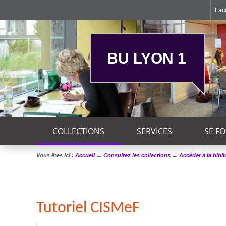
Facu
BU LYON 1
COLLECTIONS
SERVICES
SE F
Vous êtes ici :
Accueil
→
Consultez les collections
→
Accéder à la bibl
Tutoriel CISMeF