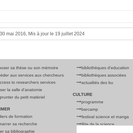
30 mai 2016, Mis à jour le 19 juillet 2024
poser sa thèse ou son mémoire
bibliothèques d'education
éder aux services aux chercheurs
bibliothèques associées
access to researchers services
actualités des bu
liser la salle d'anatomie
CULTURE
runter du petit matériel
programme
RMER
barcamp
liers de formation
festival science et manga
marrer sa recherche
fête de la science
er sa bibliographie
ateliers de physique