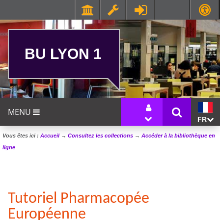
BU LYON 1
MENU
FR
Vous êtes ici :
Accueil
→
Consultez les collections
→
Accéder à la bibliothèque en
ligne
Tutoriel Pharmacopée
Européenne