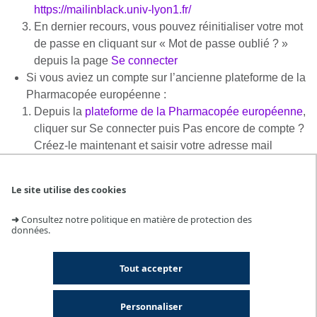
https://mailinblack.univ-lyon1.fr/
En dernier recours, vous pouvez réinitialiser votre mot
de passe en cliquant sur « Mot de passe oublié ? »
depuis la page
Se connecter
Si vous aviez un compte sur l’ancienne plateforme de la
Pharmacopée européenne :
Depuis la
plateforme de la Pharmacopée européenne
,
cliquer sur Se connecter puis Pas encore de compte ?
Créez-le maintenant et saisir votre adresse mail
institutionnelle et la captcha affichée
Votre compte est automatiquement transféré et vous
Le site utilise des cookies
pouvez vous connecter avec vos identifiants habituels
Si besoin, vous pouvez réinitialiser votre mot de
➜
Consultez notre politique en matière de protection des
données.
passe en cliquant sur « Mot de passe oublié ? »
depuis la page
Se connecter
Tout accepter
Accès au tutoriel Pharmacopée
européenne 2025 pdf
Personnaliser
(PDF, 802 Ko )