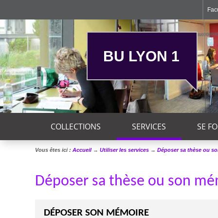
Facu
BU LYON 1
COLLECTIONS
SERVICES
SE F
Vous êtes ici :
Accueil
→
Utiliser les services
→
Déposer sa thèse ou s
Déposer sa thèse ou son mé
DÉPOSER SON MÉMOIRE