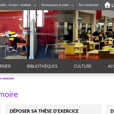
Se connecter
ltés - Ecoles - Instituts
Ressources & outils
ORMER
BIBLIOTHÈQUES
CULTURE
AC
on mémoire
moire
DÉPOSER SA THÈSE D'EXERCICE
D