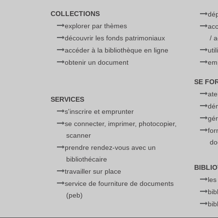
COLLECTIONS
dé
explorer par thèmes
acc
découvrir les fonds patrimoniaux
/ 
accéder à la bibliothèque en ligne
uti
obtenir un document
emp
SE FO
ate
SERVICES
dé
s'inscrire et emprunter
gér
se connecter, imprimer, photocopier,
for
scanner
do
prendre rendez-vous avec un
bibliothécaire
BIBLI
travailler sur place
les
service de fourniture de documents
bib
(peb)
bib