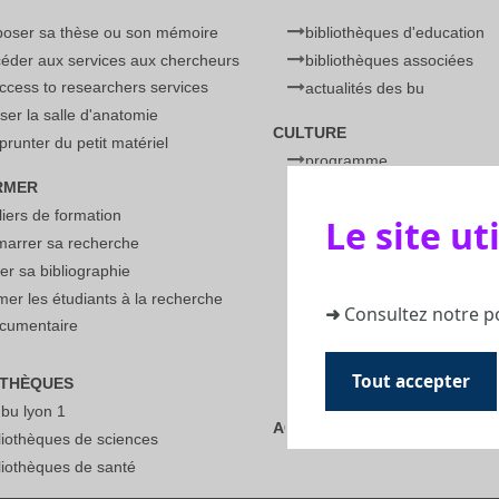
poser sa thèse ou son mémoire
bibliothèques d'education
éder aux services aux chercheurs
bibliothèques associées
access to researchers services
actualités des bu
liser la salle d'anatomie
CULTURE
runter du petit matériel
programme
RMER
barcamp
liers de formation
festival science et manga
Le site ut
marrer sa recherche
fête de la science
er sa bibliographie
ateliers de physique
mer les étudiants à la recherche
débats et rencontres
➜
Consultez notre p
cumentaire
cartes blanches et utobib
expositions
Tout accepter
OTHÈQUES
littérature jeunesse
 bu lyon 1
ACCESSIBILITÉ
liothèques de sciences
liothèques de santé