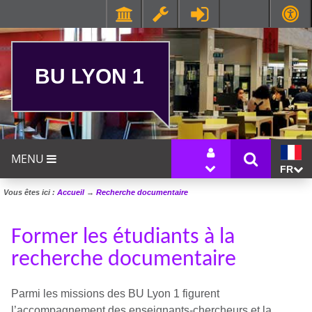
BU LYON 1
MENU
FR
Vous êtes ici :
Accueil
→
Recherche documentaire
Former les étudiants à la
recherche documentaire
Parmi les missions des BU Lyon 1 figurent
l’accompagnement des enseignants-chercheurs et la