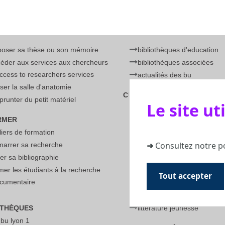
poser sa thèse ou son mémoire
bibliothèques d'education
éder aux services aux chercheurs
bibliothèques associées
access to researchers services
actualités des bu
liser la salle d'anatomie
CULTURE
runter du petit matériel
Le site ut
programme
RMER
barcamp
liers de formation
festival science et manga
➜
Consultez notre p
marrer sa recherche
fête de la science
er sa bibliographie
ateliers de physique
mer les étudiants à la recherche
débats et rencontres
Tout accepter
cumentaire
cartes blanches et utobib
expositions
OTHÈQUES
littérature jeunesse
 bu lyon 1