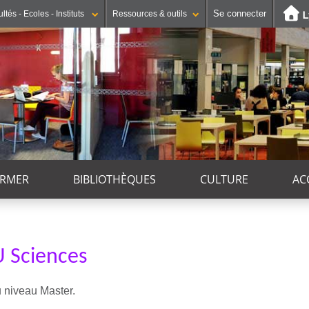
Se connecter
ltés - Ecoles - Instituts
Ressources & outils
ORMER
BIBLIOTHÈQUES
CULTURE
AC
U Sciences
u niveau Master.