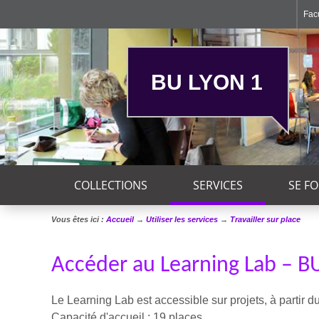
Facu
BU LYON 1
COLLECTIONS
SERVICES
SE F
Vous êtes ici :
Accueil
→
Utiliser les services
→
Travailler sur place
Accéder au Learning Lab – B
Le Learning Lab est accessible sur projets, à partir d
Capacité d'accueil : 19 places.