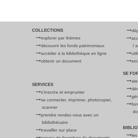
COLLECTIONS
dé
explorer par thèmes
acc
découvrir les fonds patrimoniaux
/ 
accéder à la bibliothèque en ligne
uti
obtenir un document
emp
SE FO
ate
SERVICES
dé
s'inscrire et emprunter
gér
se connecter, imprimer, photocopier,
for
scanner
do
prendre rendez-vous avec un
bibliothécaire
BIBLI
travailler sur place
les
service de fourniture de documents