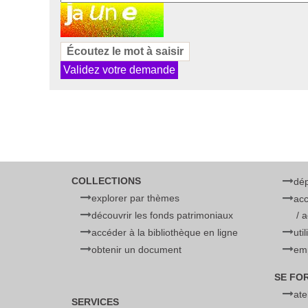
a
m
p
p
Écoutez le mot à saisir
o
u
r
l
e
s
r
COLLECTIONS
o
dé
b
explorer par thèmes
acc
o
découvrir les fonds patrimoniaux
/ 
t
accéder à la bibliothèque en ligne
uti
s
obtenir un document
emp
.
SE FO
S
ate
i
SERVICES