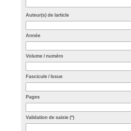
Auteur(s) de larticle
Année
Volume / numéro
Fascicule / Issue
Pages
C
Validation de saisie (*)
h