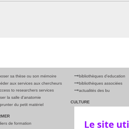
poser sa thèse ou son mémoire
bibliothèques d'education
éder aux services aux chercheurs
bibliothèques associées
access to researchers services
actualités des bu
liser la salle d'anatomie
CULTURE
runter du petit matériel
programme
RMER
barcamp
Le site ut
liers de formation
festival science et manga