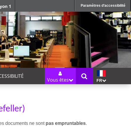
Paramètres d’accessibilité
CESSIBILITÉ
Vous êtes
FR
feller)
 ces documents ne sont
pas empruntables
.