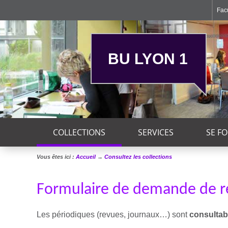
Facu
BU LYON 1
COLLECTIONS
SERVICES
SE F
Vous êtes ici :
Accueil
→
Consultez les collections
Formulaire de demande de re
Les périodiques (revues, journaux…) sont
consultab