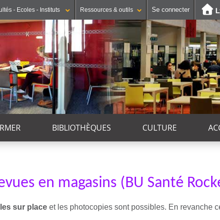
Se connecter
ltés - Ecoles - Instituts
Ressources & outils
ORMER
BIBLIOTHÈQUES
CULTURE
AC
vues en magasins (BU Santé Rocke
les sur place
et les photocopies sont possibles. En revanche