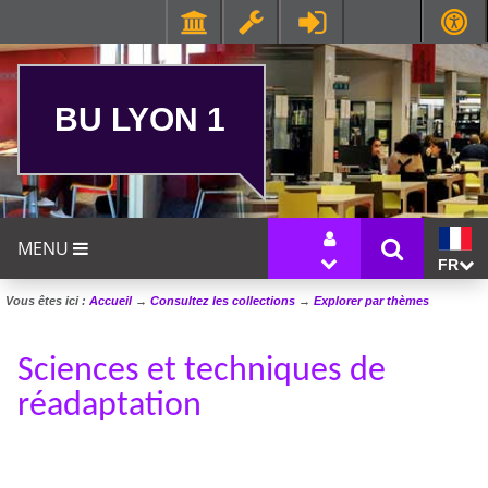
BU LYON 1
MENU
FR
Vous êtes ici :
Accueil
→
Consultez les collections
→
Explorer par thèmes
Sciences et techniques de
réadaptation