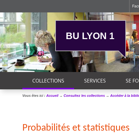
Facu
BU LYON 1
COLLECTIONS
SERVICES
SE F
Vous êtes ici :
Accueil
→
Consultez les collections
→
Accéder à la bibl
Probabilités et statistiques