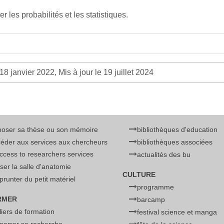
les probabilités et les statistiques.
18 janvier 2022, Mis à jour le 19 juillet 2024
poser sa thèse ou son mémoire
bibliothèques d'education
éder aux services aux chercheurs
bibliothèques associées
access to researchers services
actualités des bu
liser la salle d'anatomie
CULTURE
runter du petit matériel
programme
RMER
barcamp
liers de formation
festival science et manga
marrer sa recherche