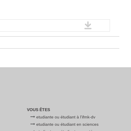
VOUS ÊTES
etudiante ou étudiant à l'ifmk-dv
etudiante ou étudiant en sciences