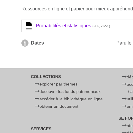
Ressources en ligne et papier pour mieux appréhender 
Probabilités et statistiques
(PDF, 2 Mo )
Dates
Paru le 
COLLECTIONS
dé
explorer par thèmes
acc
découvrir les fonds patrimoniaux
/ 
accéder à la bibliothèque en ligne
uti
obtenir un document
emp
SE FO
ate
SERVICES
dé