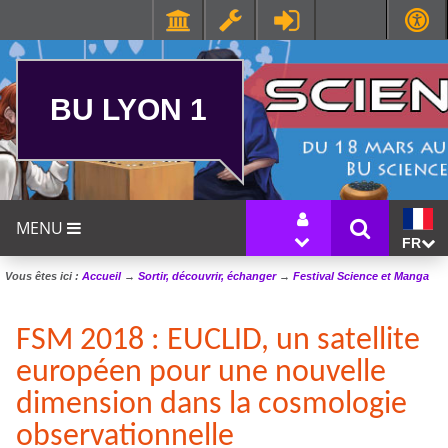
BU LYON 1
MENU
FR
Vous êtes ici :
Accueil
→
Sortir, découvrir, échanger
→
Festival Science et Manga
FSM 2018 : EUCLID, un satellite
européen pour une nouvelle
dimension dans la cosmologie
observationnelle