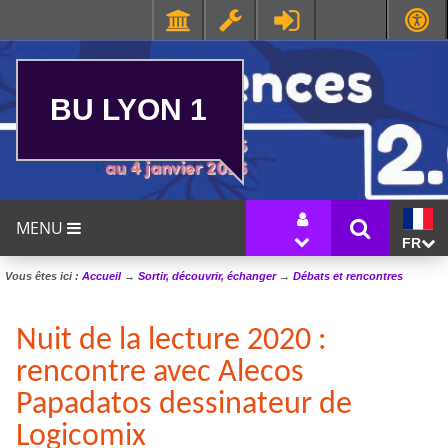
BU LYON 1
MENU
FR
Vous êtes ici :
Accueil
→
Sortir, découvrir, échanger
→
Débats et rencontres
Nuit de la lecture 2020 :
rencontre avec Alecos
Papadatos dessinateur de
Logicomix