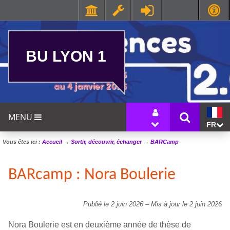
BU LYON 1
MENU
FR
Vous êtes ici :
Accueil
→
Sortir, découvrir, échanger
→
BARCamp
BARcamp : Nora Boulerie
Publié le 2 juin 2026
–
Mis à jour le 2 juin 2026
Nora Boulerie est en deuxième année de thèse de