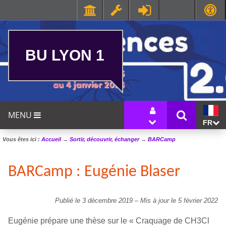
BU LYON 1
MENU
FR
Vous êtes ici :
Accueil
→
Sortir, découvrir, échanger
→
BARCamp
BARCamp : Eugénie Blaser
Publié le 3 décembre 2019
–
Mis à jour le 5 février 2022
Eugénie prépare une thèse sur le « Craquage de CH3Cl