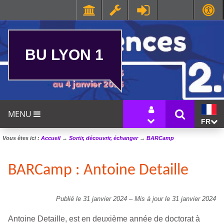
BU LYON 1
MENU
FR
Vous êtes ici :
Accueil
→
Sortir, découvrir, échanger
→
BARCamp
BARCamp : Antoine Detaille
Publié le 31 janvier 2024
–
Mis à jour le 31 janvier 2024
Antoine Detaille, est en deuxième année de doctorat à