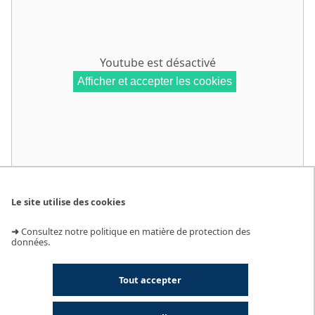
Youtube
est désactivé
Afficher et accepter les cookies
Le site utilise des cookies
Cette machine, inventée en 1780, est décrite dans tous les
➜
Consultez notre politique en matière de protection des
données.
livres du 19ème siècle, et a servi de support d’exercices
dans tous les cours de physique jusque dans les années
1960.
Tout accepter