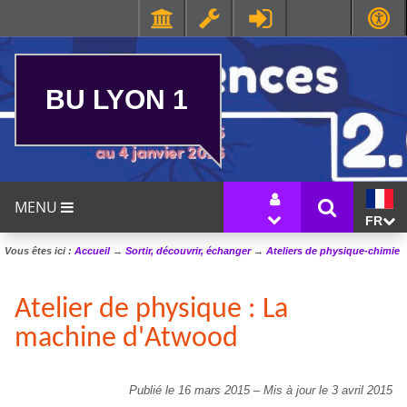
BU LYON 1
MENU
FR
Vous êtes ici :
Accueil
→
Sortir, découvrir, échanger
→
Ateliers de physique-chimie
Atelier de physique : La
machine d'Atwood
Publié le 16 mars 2015
–
Mis à jour le 3 avril 2015