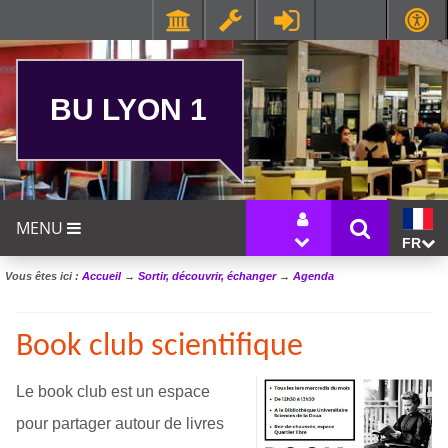
BU LYON 1
MENU
FR
Vous êtes ici :
Accueil
→
Sortir, découvrir, échanger
→
Agenda
Book club scientifique
Le book club est un espace
pour partager autour de livres