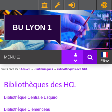
BU LYON 1
MENU
FR
Vous êtes ici :
Accueil
→
Bibliothèques
→
Bibliothèques des HCL
Bibliothèques des HCL
Bibliothèque Centrale Esquirol
Bibliothèque Clémenceau