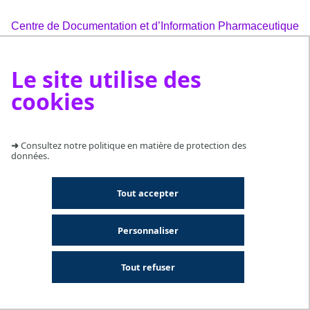
Centre de Documentation et d’Information Pharmaceutique
Le site utilise des
CONTACT
cookies
sa.documentationcentrale@chu-lyon.fr
04-72-11-29-99
➜
Consultez notre politique en matière de protection des
données.
Tout accepter
Personnaliser
Tout refuser