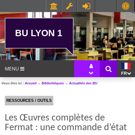
BU LYON 1
MENU
FR
Vous êtes ici :
Accueil
→
Bibliothèques
→
Actualités des BU
RESSOURCES / OUTILS
Les Œuvres complètes de
Fermat : une commande d’état