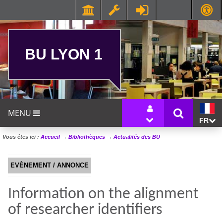
BU LYON 1
MENU
FR
Vous êtes ici :
Accueil
→
Bibliothèques
→
Actualités des BU
EVÈNEMENT / ANNONCE
Information on the alignment
of researcher identifiers