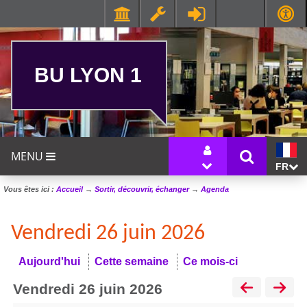
BU LYON 1
MENU
FR
Vous êtes ici :
Accueil
→
Sortir, découvrir, échanger
→
Agenda
Vendredi 26 juin 2026
Aujourd'hui
Cette semaine
Ce mois-ci
vendredi 26 juin 2026