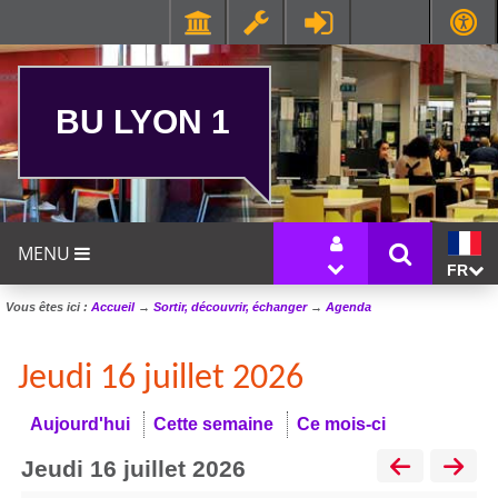
BU LYON 1
MENU
FR
Vous êtes ici :
Accueil
→
Sortir, découvrir, échanger
→
Agenda
Jeudi 16 juillet 2026
Aujourd'hui
Cette semaine
Ce mois-ci
jeudi 16 juillet 2026