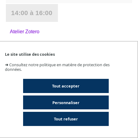
14:00 à 16:00
Atelier Zotero
Recherche d'un événement dans l'agenda
Thématique
Le site utilise des cookies
➜
Consultez notre politique en matière de protection des
Catégorie
données.
Lieu
Tout accepter
Personnaliser
Tout refuser