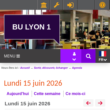
BU LYON 1
MENU
FR
Vous êtes ici :
Accueil
→
Sortir, découvrir, échanger
→
Agenda
Lundi 15 juin 2026
Aujourd'hui
Cette semaine
Ce mois-ci
lundi 15 juin 2026