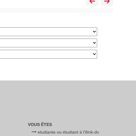
VOUS ÊTES
etudiante ou étudiant à l'ifmk-dv