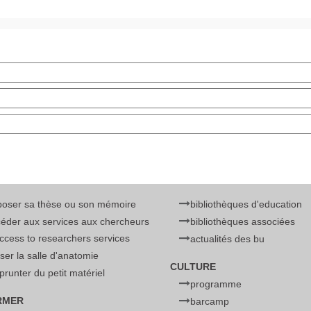
poser sa thèse ou son mémoire
bibliothèques d'education
éder aux services aux chercheurs
bibliothèques associées
access to researchers services
actualités des bu
liser la salle d'anatomie
CULTURE
runter du petit matériel
programme
RMER
barcamp