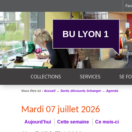
Facu
BU LYON 1
COLLECTIONS
SERVICES
SE F
Vous êtes ici :
Accueil
→
Sortir, découvrir, échanger
→
Agenda
Mardi 07 juillet 2026
Aujourd'hui
Cette semaine
Ce mois-ci