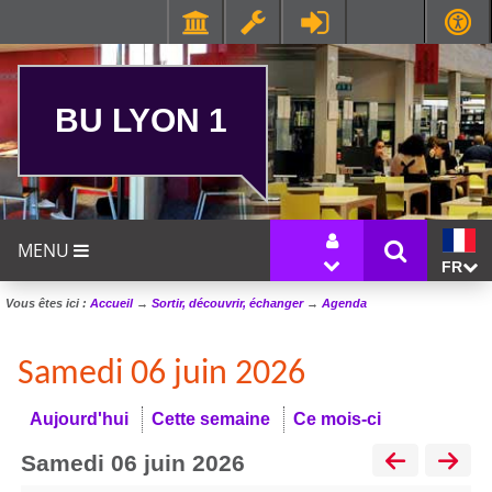
BU LYON 1
MENU
FR
Vous êtes ici :
Accueil
→
Sortir, découvrir, échanger
→
Agenda
Samedi 06 juin 2026
Aujourd'hui
Cette semaine
Ce mois-ci
samedi 06 juin 2026