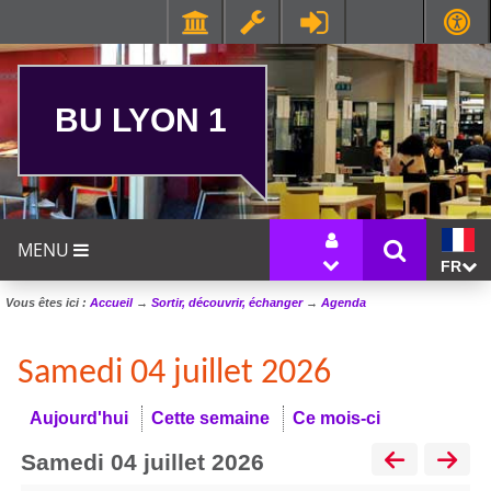
BU LYON 1
MENU
FR
Vous êtes ici :
Accueil
→
Sortir, découvrir, échanger
→
Agenda
Samedi 04 juillet 2026
Aujourd'hui
Cette semaine
Ce mois-ci
samedi 04 juillet 2026