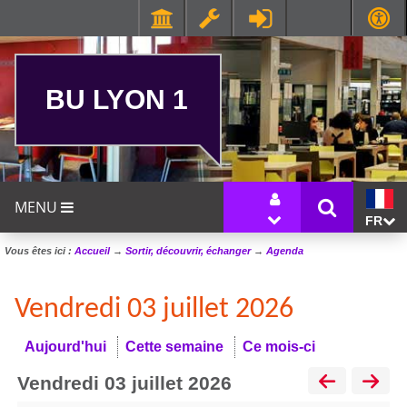
BU LYON 1
MENU
FR
Vous êtes ici :
Accueil
→
Sortir, découvrir, échanger
→
Agenda
Vendredi 03 juillet 2026
Aujourd'hui
Cette semaine
Ce mois-ci
vendredi 03 juillet 2026