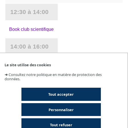
12:30 à 14:00
Book club scientifique
14:00 à 16:00
Atelier Zotero
Le site utilise des cookies
➜
Consultez notre politique en matière de protection des
Recherche d'un événement dans l'agenda
données.
Thématique
Tout accepter
Catégorie
Personnaliser
Lieu
Tout refuser