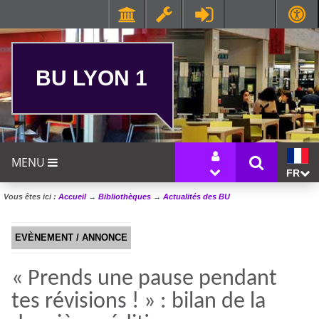
BU LYON 1
MENU
FR
Vous êtes ici :
Accueil
→
Bibliothèques
→
Actualités des BU
EVÈNEMENT / ANNONCE
« Prends une pause pendant
tes révisions ! » : bilan de la